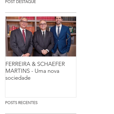
POST DESTAQUE
FERREIRA & SCHAEFER
Entrevista sobr
MARTINS - Uma nova
pública com o
sociedade
criminalista, Fr
Ferreira
POSTS RECENTES