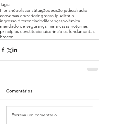
Tags:
Florianópolis
constituição
decisão judicial
rádio
conversas cruzadas
ingresso igualitário
ingresso diferenciado
diferenças
polêmica
mandado de segurança
liminar
casas noturnas
princípios constitucionais
princípios fundamentais
Procon
Comentários
Escreva um comentário