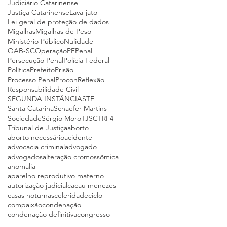
Judiciário Catarinense
Justiça Catarinense
Lava-jato
Lei geral de proteção de dados
Migalhas
Migalhas de Peso
Ministério Público
Nulidade
OAB-SC
Operação
PF
Penal
Persecução Penal
Polícia Federal
Política
Prefeito
Prisão
Processo Penal
Procon
Reflexão
Responsabilidade Civil
SEGUNDA INSTÂNCIA
STF
Santa Catarina
Schaefer Martins
Sociedade
Sérgio Moro
TJSC
TRF4
Tribunal de Justiça
aborto
aborto necessário
acidente
advocacia criminal
advogado
advogados
alteração cromossômica
anomalia
aparelho reprodutivo materno
autorização judicial
cacau menezes
casas noturnas
celeridade
ciclo
compaixão
condenação
condenação definitiva
congresso