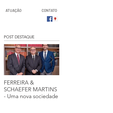
ATUAÇÃO
CONTATO
POST DESTAQUE
FERREIRA &
Entrevista sobre a
SCHAEFER MARTINS
segurança pública
- Uma nova sociedade
com o advogado
criminalista, Francisco
Ferreira