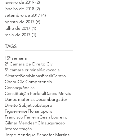
janeiro de 2019
(2)
2 posts
janeiro de 2018
(2)
2 posts
setembro de 2017
(4)
4 posts
agosto de 2017
(6)
6 posts
julho de 2017
(1)
1 post
maio de 2017
(1)
1 post
TAGS
15ª semana
2ª Câmara de Direito Civil
5ª câmara criminal
Advocacia
Alcatraz
Bombinhas
Brasil
Centro
Chabu
Civil
Competencia
Consequências
Constituição Federal
Danos Morais
Danos materiais
Desembargador
Direito Subjetivo
Estupro
Figueirense
Florianópolis
Francisco Ferreira
Gean Loureiro
Gilmar Mendes
HC
Inauguração
Interceptação
Jorge Henrique Schaefer Martins