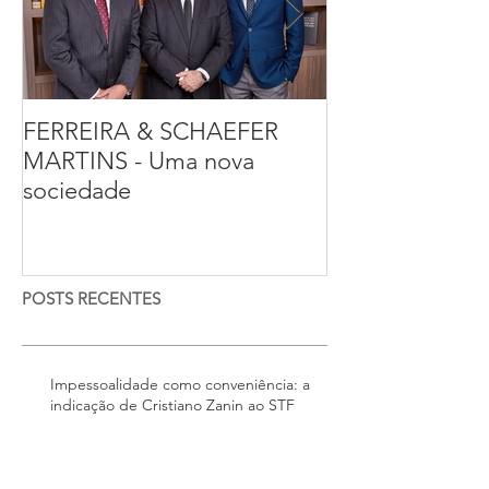
FERREIRA & SCHAEFER
Entrevista sobr
MARTINS - Uma nova
pública com o
sociedade
criminalista, Fr
Ferreira
POSTS RECENTES
Impessoalidade como conveniência: a
indicação de Cristiano Zanin ao STF