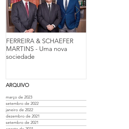
FERREIRA & SCHAEFER
Entrevista sobr
MARTINS - Uma nova
pública com o
sociedade
criminalista, Fr
Ferreira
ARQUIVO
março de 2023
setembro de 2022
janeiro de 2022
dezembro de 2021
setembro de 2021
agosto de 2021