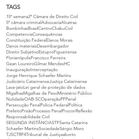
TAGS
15ª semana
2ª Câmara de Direito Civil
5ª câmara criminal
Advocacia
Alcatraz
Bombinhas
Brasil
Centro
Chabu
Civil
Competencia
Consequências
Constituição Federal
Danos Morais
Danos materiais
Desembargador
Direito Subjetivo
Estupro
Figueirense
Florianópolis
Francisco Ferreira
Gean Loureiro
Gilmar Mendes
HC
Inauguração
Interceptação
Jorge Henrique Schaefer Martins
Judiciário Catarinense
Justiça Catarinense
Lava-jato
Lei geral de proteção de dados
Migalhas
Migalhas de Peso
Ministério Público
Nulidade
OAB-SC
Operação
PF
Penal
Persecução Penal
Polícia Federal
Política
Prefeito
Prisão
Processo Penal
Procon
Reflexão
Responsabilidade Civil
SEGUNDA INSTÂNCIA
STF
Santa Catarina
Schaefer Martins
Sociedade
Sérgio Moro
TJSC
TRF4
Tribunal de Justiça
aborto