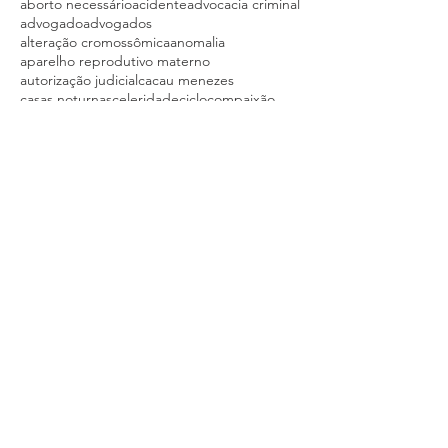
aborto necessário
acidente
advocacia criminal
advogado
advogados
alteração cromossômica
anomalia
aparelho reprodutivo materno
autorização judicial
cacau menezes
casas noturnas
celeridade
ciclo
compaixão
condenação
condenação definitiva
congresso