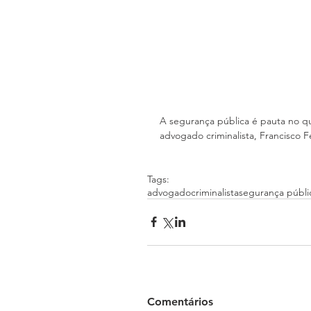
A segurança pública é pauta no qu
advogado criminalista, Francisco Fe
Tags:
advogado
criminalista
segurança públi
Comentários