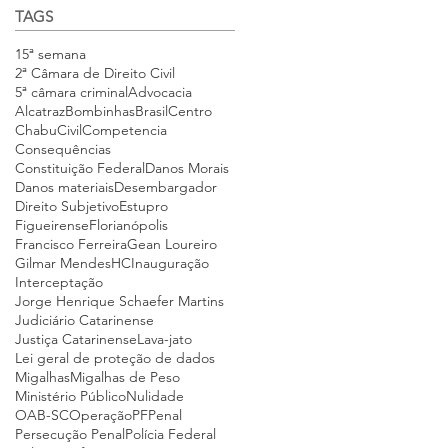
TAGS
15ª semana
2ª Câmara de Direito Civil
5ª câmara criminal
Advocacia
Alcatraz
Bombinhas
Brasil
Centro
Chabu
Civil
Competencia
Consequências
Constituição Federal
Danos Morais
Danos materiais
Desembargador
Direito Subjetivo
Estupro
Figueirense
Florianópolis
Francisco Ferreira
Gean Loureiro
Gilmar Mendes
HC
Inauguração
Interceptação
Jorge Henrique Schaefer Martins
Judiciário Catarinense
Justiça Catarinense
Lava-jato
Lei geral de proteção de dados
Migalhas
Migalhas de Peso
Ministério Público
Nulidade
OAB-SC
Operação
PF
Penal
Persecução Penal
Polícia Federal