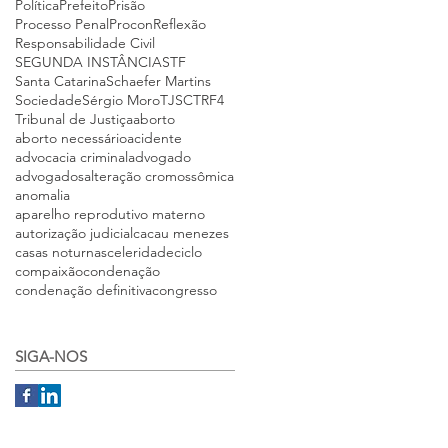
Política
Prefeito
Prisão
Processo Penal
Procon
Reflexão
Responsabilidade Civil
SEGUNDA INSTÂNCIA
STF
Santa Catarina
Schaefer Martins
Sociedade
Sérgio Moro
TJSC
TRF4
Tribunal de Justiça
aborto
aborto necessário
acidente
advocacia criminal
advogado
advogados
alteração cromossômica
anomalia
aparelho reprodutivo materno
autorização judicial
cacau menezes
casas noturnas
celeridade
ciclo
compaixão
condenação
condenação definitiva
congresso
SIGA-NOS