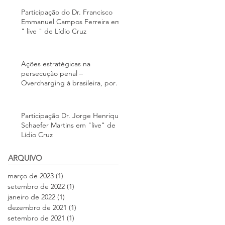
Participação do Dr. Francisco
Emmanuel Campos Ferreira em
" live " de Lídio Cruz
Ações estratégicas na
persecução penal –
Overcharging à brasileira, por
Jorge Schaefer Martins
Participação Dr. Jorge Henrique
Schaefer Martins em "live" de
Lídio Cruz
ARQUIVO
março de 2023
(1)
1 post
setembro de 2022
(1)
1 post
janeiro de 2022
(1)
1 post
dezembro de 2021
(1)
1 post
setembro de 2021
(1)
1 post