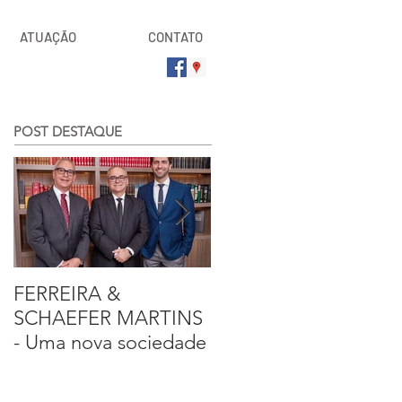
ATUAÇÃO
CONTATO
POST DESTAQUE
FERREIRA &
Entrevista sobre a
SCHAEFER MARTINS
segurança pública
- Uma nova sociedade
com o advogado
criminalista, Francisco
Ferreira