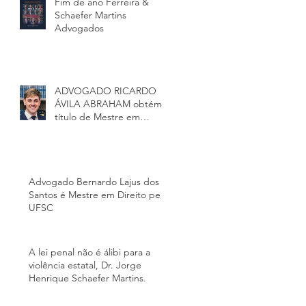
Fim de ano Ferreira &
Schaefer Martins
Advogados
ADVOGADO RICARDO
ÁVILA ABRAHAM obtém
título de Mestre em
Direito e História pela
Universidade Federa
Advogado Bernardo Lajus dos
Santos é Mestre em Direito pela
UFSC
A lei penal não é álibi para a
violência estatal, Dr. Jorge
Henrique Schaefer Martins.