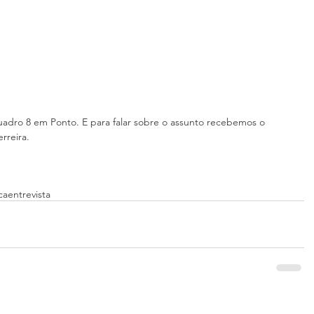
adro 8 em Ponto. E para falar sobre o assunto recebemos o 
rreira.
ca
entrevista