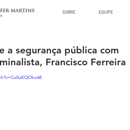
SOBRE
EQUIPE
re a segurança pública com
inalista, Francisco Ferreira
atch?v=Cx0uKQOko68